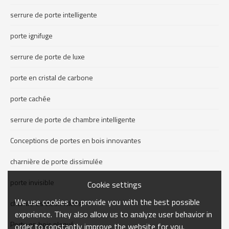
serrure de porte intelligente
porte ignifuge
serrure de porte de luxe
porte en cristal de carbone
porte cachée
serrure de porte de chambre intelligente
Conceptions de portes en bois innovantes
charnière de porte dissimulée
porte invisible
Cookie settings
We use cookies to provide you with the best possible
charnières dissimulées
experience. They also allow us to analyze user behavior in
Porte en bois plaqué
order to constantly improve the website for you.