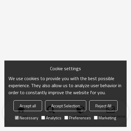
Cookie settings
We use cookies to provide you with the best possible
experience. They also allow us to analyze user behavior in
order to constantly improve the website for you.
Accept all
Accept Selection
Reject All
Accueil
chercher
catégorie
Envoyer une demand
Necessary
Analytics
Preferences
Marketing