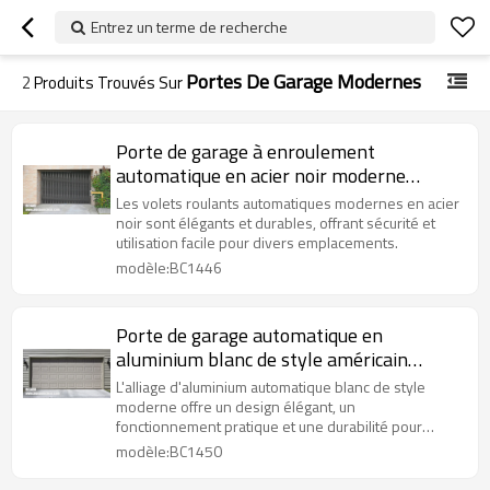
Entrez un terme de recherche
Portes De Garage Modernes
2
Produits Trouvés Sur
Porte de garage à enroulement
automatique en acier noir moderne
chinois pour projet de bureau
Les volets roulants automatiques modernes en acier
noir sont élégants et durables, offrant sécurité et
utilisation facile pour divers emplacements.
modèle:BC1446
Porte de garage automatique en
aluminium blanc de style américain
moderne pour projet de villa
L'alliage d'aluminium automatique blanc de style
moderne offre un design élégant, un
fonctionnement pratique et une durabilité pour
améliorer l'esthétique de l'espace
modèle:BC1450