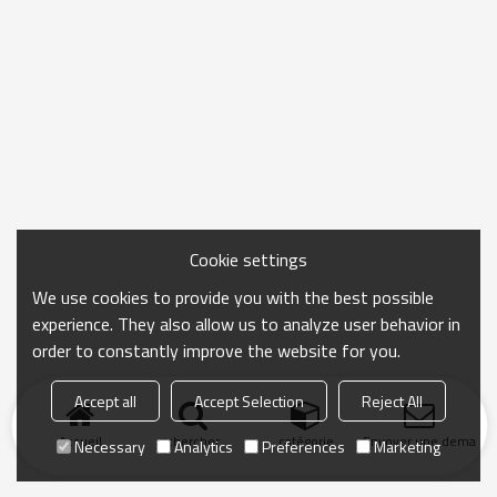
Cookie settings
We use cookies to provide you with the best possible
experience. They also allow us to analyze user behavior in
order to constantly improve the website for you.
Accept all
Accept Selection
Reject All
Accueil
chercher
catégorie
Envoyer une demand
Necessary
Analytics
Preferences
Marketing