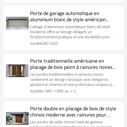
Porte de garage automatique en
aluminium blanc de style américain
moderne pour projet de villa
L'alliage d'aluminium automatique blanc de style
moderne offre un design élégant, un
fonctionnement pratique et une durabilité pour
améliorer l'esthétique de l'espace
modèle:BC1450
Porte traditionnelle américaine en
placage de bois peint à rainures noires
pour projet de villa
Les portes traditionnelles à rainures noires
combinent un design classique avec élégance,
ajoutant un charme et une profondeur uniques à
n'importe quel espace.
modèle:1891-1895 av. J.-C.
Porte double en placage de bois de style
chinois moderne avec rainures pour
projet de villa
Les portes de style chinois haut de gamme
combinent l'artisanat traditionnel avec un design