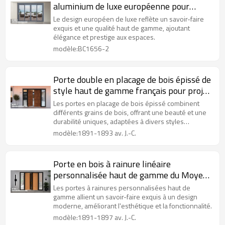
aluminium de luxe européenne pour
projet d'appartement
Le design européen de luxe reflète un savoir-faire
exquis et une qualité haut de gamme, ajoutant
élégance et prestige aux espaces.
modèle:BC1656-2
Porte double en placage de bois épissé de
style haut de gamme français pour projet
de villa
Les portes en placage de bois épissé combinent
différents grains de bois, offrant une beauté et une
durabilité uniques, adaptées à divers styles
d'intérieur.
modèle:1891-1893 av. J.-C.
Porte en bois à rainure linéaire
personnalisée haut de gamme du Moyen-
Orient pour projet d'appartement
Les portes à rainures personnalisées haut de
gamme allient un savoir-faire exquis à un design
moderne, améliorant l'esthétique et la fonctionnalité.
modèle:1891-1897 av. J.-C.