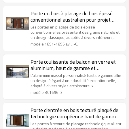
Porte en bois à placage de bois épissé
conventionnel australien pour projet
d'appartement
Les portes en placage de bois épissé
conventionnelles présentent des grains naturels et
un design classique, adaptés à divers intérieurs,
ajoutant de la chaleur.
modèle:1891-1896 av. J.-C.
Porte coulissante de balcon en verre et
aluminium, haut de gamme et
personnalisée, pour projet de villa
L'aluminium massif personnalisé haut de gamme allie
un design élégant à une durabilité exceptionnelle,
adapté à divers styles architecturaux
modèle:BC1656-3
Porte d'entrée en bois texturé plaqué de
technologie européenne haut de gamme
pour projet de villa
Les portes à texture de placage technologique allient
un design moderne à des textures naturelles,