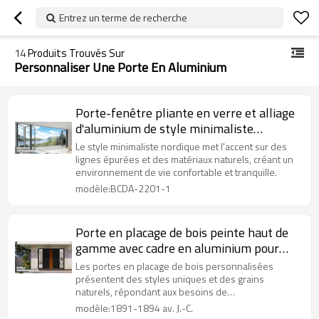
Entrez un terme de recherche
14
Produits Trouvés Sur
Personnaliser Une Porte En Aluminium
Porte-fenêtre pliante en verre et alliage
d'aluminium de style minimaliste
nordique pour projet hôtelier
Le style minimaliste nordique met l'accent sur des
lignes épurées et des matériaux naturels, créant un
environnement de vie confortable et tranquille.
modèle:BCDA-2201-1
Porte en placage de bois peinte haut de
gamme avec cadre en aluminium pour
projet de villa
Les portes en placage de bois personnalisées
présentent des styles uniques et des grains
naturels, répondant aux besoins de
personnalisation et améliorant l'esthétique.
modèle:1891-1894 av. J.-C.