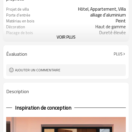
Hôtel, Appartement, Villa
Projet de villa
alliage d'aluminium
Porte d'entrée
Peint
Matériau en bois
Haut de gamme
Décoration
Dureté élevée
Placage de bois
VOIR PLUS
Peint multiple
Rapport coût-performance
élevé
Personnaliser la taille
Personnaliser la couleur
Évaluation
PLUS
Production de 28 à 35 jours
Personnaliser le style
Conception graphique
Fournir un échantillon
AJOUTER UN COMMENTAIRE
Description
Inspiration de conception