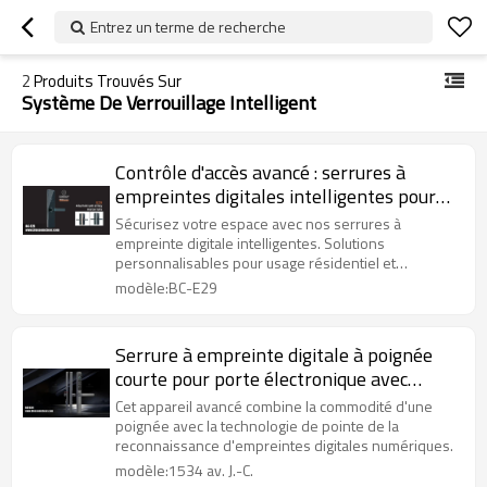
Entrez un terme de recherche
2
Produits Trouvés Sur
Système De Verrouillage Intelligent
Contrôle d'accès avancé : serrures à
empreintes digitales intelligentes pour
les besoins résidentiels et commerciaux
Sécurisez votre espace avec nos serrures à
empreinte digitale intelligentes. Solutions
personnalisables pour usage résidentiel et
commercial.
modèle:BC-E29
Serrure à empreinte digitale à poignée
courte pour porte électronique avec
application intelligente
Cet appareil avancé combine la commodité d'une
poignée avec la technologie de pointe de la
reconnaissance d'empreintes digitales numériques.
modèle:1534 av. J.-C.