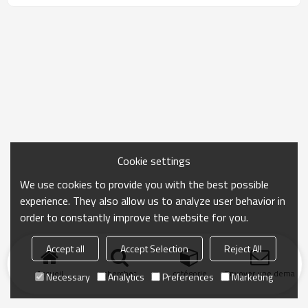
Cookie settings
We use cookies to provide you with the best possible
experience. They also allow us to analyze user behavior in
order to constantly improve the website for you.
Accept all
Accept Selection
Reject All
Accueil
chercher
catégorie
Envoyer une demand
Necessary
Analytics
Preferences
Marketing