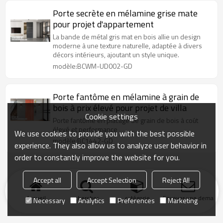
Porte secrète en mélamine grise mate
pour projet d'appartement
La bande de métal gris mat en bois allie un design
moderne à une texture naturelle, adaptée à divers
décors intérieurs, ajoutant un style unique.
modèle:BCWM-UD002-GD
Porte fantôme en mélamine à grain de
bois à prix élevé pour projet de villa
Cookie settings
Porte fantôme en placage de grain de bois à coût
élevé et performance
We use cookies to provide you with the best possible
modèle:BC1442-GD
experience. They also allow us to analyze user behavior in
order to constantly improve the website for you.
Accept all
Accept Selection
Reject All
Accueil
chercher
catégorie
Envoyer une demand
Necessary
Analytics
Preferences
Marketing