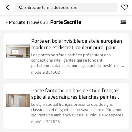
Entrez un terme de recherche
Porte Secrète
4
Produits Trouvés Sur
Porte en bois invisible de style européen
moderne et discret, couleur pure, pour
projet d'hôtel
Les portes secrètes cachées présentent des
conceptions intelligentes qui se fondent
parfaitement dans les murs, ajoutant du mystère et
de l'unicité à un espace.
modèle:BC1502
Porte fantôme en bois de style français
spécial avec rainures blanches peintes
pour projet d'hôtel
Le style spécial français présente des designs
classiques et élégants et un savoir-faire méticuleux,
ajoutant une ambiance culturelle unique aux espaces.
modèle:BC1625