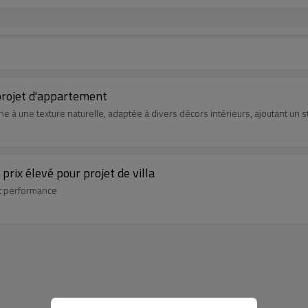
projet d'appartement
e à une texture naturelle, adaptée à divers décors intérieurs, ajoutant un s
rix élevé pour projet de villa
et performance