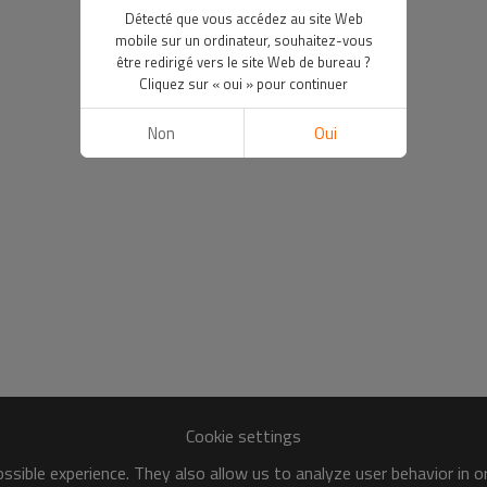
Détecté que vous accédez au site Web
mobile sur un ordinateur, souhaitez-vous
être redirigé vers le site Web de bureau ?
Cliquez sur « oui » pour continuer
Non
Oui
Cookie settings
sible experience. They also allow us to analyze user behavior in 