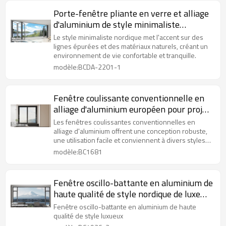
Porte-fenêtre pliante en verre et alliage
d'aluminium de style minimaliste
nordique pour projet hôtelier
Le style minimaliste nordique met l'accent sur des
lignes épurées et des matériaux naturels, créant un
environnement de vie confortable et tranquille.
modèle:BCDA-2201-1
Fenêtre coulissante conventionnelle en
alliage d'aluminium européen pour projet
de villa
Les fenêtres coulissantes conventionnelles en
alliage d'aluminium offrent une conception robuste,
une utilisation facile et conviennent à divers styles
architecturaux.
modèle:BC1681
Fenêtre oscillo-battante en aluminium de
haute qualité de style nordique de luxe
pour projet d'hôtel
Fenêtre oscillo-battante en aluminium de haute
qualité de style luxueux