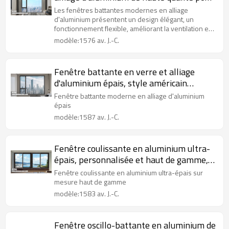
projet d'appartement
Les fenêtres battantes modernes en alliage
d'aluminium présentent un design élégant, un
fonctionnement flexible, améliorant la ventilation et
l'esthétique intérieure.
modèle:1576 av. J.-C.
Fenêtre battante en verre et alliage
d'aluminium épais, style américain
moderne, pour projet hôtelier
Fenêtre battante moderne en alliage d'aluminium
épais
modèle:1587 av. J.-C.
Fenêtre coulissante en aluminium ultra-
épais, personnalisée et haut de gamme,
pour projet hôtelier américain
Fenêtre coulissante en aluminium ultra-épais sur
mesure haut de gamme
modèle:1583 av. J.-C.
Fenêtre oscillo-battante en aluminium de