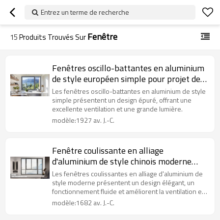
Entrez un terme de recherche
Fenêtre
15
Produits Trouvés Sur
Fenêtres oscillo-battantes en aluminium
de style européen simple pour projet de
villa
Les fenêtres oscillo-battantes en aluminium de style
simple présentent un design épuré, offrant une
excellente ventilation et une grande lumière.
modèle:1927 av. J.-C.
Fenêtre coulissante en alliage
d'aluminium de style chinois moderne
pour projet d'appartement
Les fenêtres coulissantes en alliage d'aluminium de
style moderne présentent un design élégant, un
fonctionnement fluide et améliorent la ventilation et
la lumière intérieures.
modèle:1682 av. J.-C.