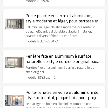
modèle:BC1926-2
Porte pliante en verre et aluminium,
style moderne et léger, pour terrasse et
appartement
L'aluminium léger de style moderne présente un
design élégant, est durable et facile à installer,
adapté à divers bâtiments et décors
modèle:BCDA-2201-2
Fenêtre fixe en aluminium à surface
naturelle de style nordique original pour
projet hôtelier
Fenêtre fixe en aluminium à surface naturelle de
style original
modèle:1583 av. J.-C.
Porte-fenêtre en verre et aluminium de
style occidental, plaqué bois, pour projet
de villa
Le placage de bois en aluminium combine une
texture naturelle avec un design moderne, adapté à