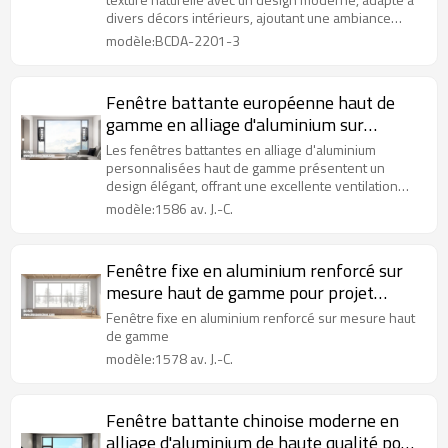
divers décors intérieurs, ajoutant une ambiance
chaleureuse.
modèle:BCDA-2201-3
Fenêtre battante européenne haut de
gamme en alliage d'aluminium sur
mesure pour projet de villa
Les fenêtres battantes en alliage d'aluminium
personnalisées haut de gamme présentent un
design élégant, offrant une excellente ventilation
pour les maisons de luxe.
modèle:1586 av. J.-C.
Fenêtre fixe en aluminium renforcé sur
mesure haut de gamme pour projet
d'appartement
Fenêtre fixe en aluminium renforcé sur mesure haut
de gamme
modèle:1578 av. J.-C.
Fenêtre battante chinoise moderne en
alliage d'aluminium de haute qualité pour