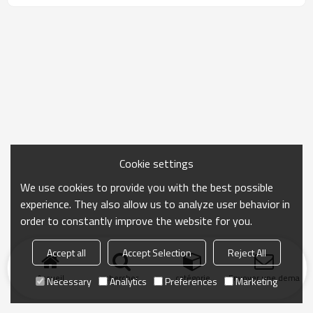
Cookie settings
We use cookies to provide you with the best possible
experience. They also allow us to analyze user behavior in
order to constantly improve the website for you.
Accept all
Accept Selection
Reject All
Accueil
chercher
catégorie
Envoyer une demand
Necessary
Analytics
Preferences
Marketing