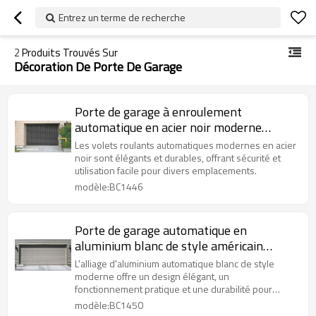
Entrez un terme de recherche
2
Produits Trouvés Sur
Décoration De Porte De Garage
Porte de garage à enroulement
automatique en acier noir moderne
chinois pour projet de bureau
Les volets roulants automatiques modernes en acier
noir sont élégants et durables, offrant sécurité et
utilisation facile pour divers emplacements.
modèle:BC1446
Porte de garage automatique en
aluminium blanc de style américain
moderne pour projet de villa
L'alliage d'aluminium automatique blanc de style
moderne offre un design élégant, un
fonctionnement pratique et une durabilité pour
améliorer l'esthétique de l'espace
modèle:BC1450