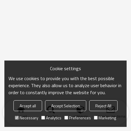
Cookie settings
We use cookies to provide you with the best possible
experience. They also allow us to analyze user behavior in
order to constantly improve the website for you.
Accept all
Accept Selection
Reject All
Accueil
chercher
catégorie
Envoyer une demand
Necessary
Analytics
Preferences
Marketing