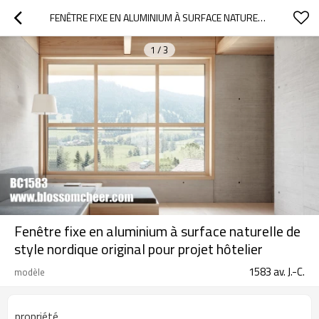
FENÊTRE FIXE EN ALUMINIUM À SURFACE NATURELLE DE STYLE NORDIQUE ORIGINAL POUR PROJET HÔTELIER
1
/
3
Fenêtre fixe en aluminium à surface naturelle de
style nordique original pour projet hôtelier
1583 av. J.-C.
modèle
propriété