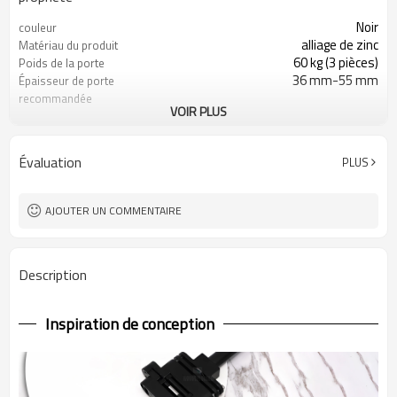
Noir
couleur
alliage de zinc
Matériau du produit
60 kg (3 pièces)
Poids de la porte
36 mm-55 mm
Épaisseur de porte
recommandée
VOIR PLUS
largeur inférieure à 900 mm, hauteur
Dimensions de porte
inférieure à 2100 mm
appropriées
convient aux portes de restaurant,
Champ d'application
Évaluation
PLUS
aux portes en bois, etc.
AJOUTER UN COMMENTAIRE
Description
Inspiration de conception