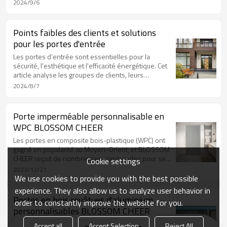
analyse les groupes de clients, leurs habitudes
2024/9/6
d'achat, leurs points faibles et les défis à relever
pour résoudre ces problèmes.
Points faibles des clients et solutions
pour les portes d'entrée
Les portes d'entrée sont essentielles pour la
sécurité, l'esthétique et l'efficacité énergétique. Cet
article analyse les groupes de clients, leurs
habitudes d'achat, leurs difficultés, les marques
2024/8/7
réputées et les défis à relever pour y répondre.
Porte imperméable personnalisable en
WPC BLOSSOM CHEER
Les portes en composite bois-plastique (WPC) ont
gagné en popularité au Moyen-Orient, et BLOSSOM
CHEER reçoit de nombreuses commandes pour ses
Cookie settings
options personnalisables. Leurs atouts en font un
2023/12/21
excellent choix pour les clients.
We use cookies to provide you with the best possible
experience. They also allow us to analyze user behavior in
Portes en bois revêtues d'aluminium
order to constantly improve the website for you.
personnalisables BLOSSOM CHEER
Les portes en bois revêtues d'aluminium sont
Accept all
Accept Selection
Reject All