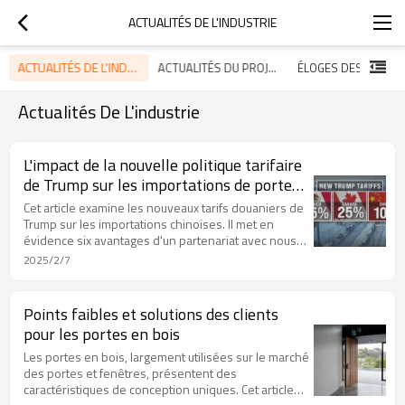
ACTUALITÉS DE L'INDUSTRIE
ACTUALITÉS DE L'INDUSTRIE
ACTUALITÉS DU PROJET ET DU MARCHÉ
ÉLOGES DES CLIENT
Actualités De L'industrie
L'impact de la nouvelle politique tarifaire
de Trump sur les importations de portes
et fenêtres personnalisées en
Cet article examine les nouveaux tarifs douaniers de
provenance de Chine
Trump sur les importations chinoises. Il met en
évidence six avantages d'un partenariat avec nous
et propose des stratégies aux clients américains
2025/2/7
pour atténuer une augmentation des tarifs douaniers
de 10 %.
Points faibles et solutions des clients
pour les portes en bois
Les portes en bois, largement utilisées sur le marché
des portes et fenêtres, présentent des
caractéristiques de conception uniques. Cet article