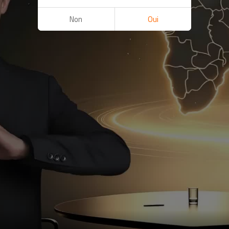
Non
Oui