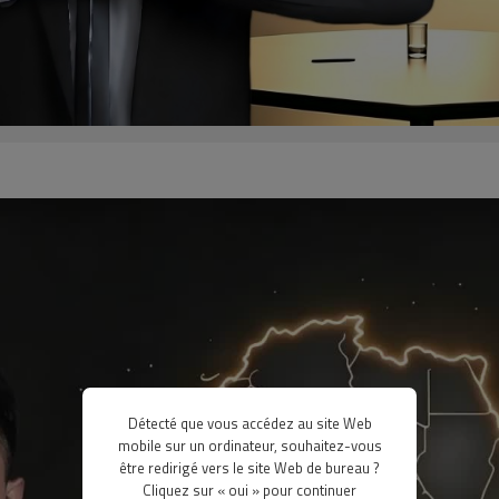
Détecté que vous accédez au site Web
mobile sur un ordinateur, souhaitez-vous
être redirigé vers le site Web de bureau ?
Cliquez sur « oui » pour continuer