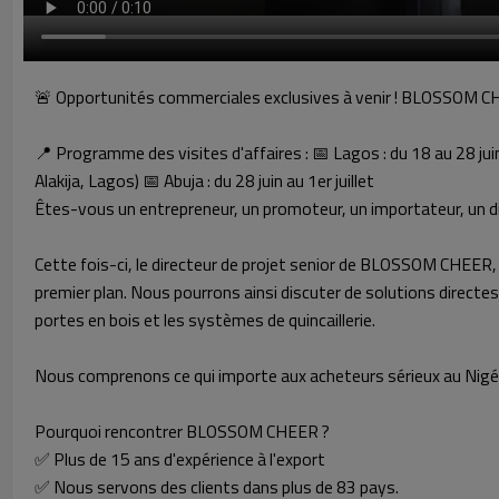
🚨 Opportunités commerciales exclusives à venir ! BLOSSOM C
📍 Programme des visites d'affaires : 📅 Lagos : du 18 au 28 jui
Alakija, Lagos) 📅 Abuja : du 28 juin au 1er juillet
Êtes-vous un entrepreneur, un promoteur, un importateur, un dist
Cette fois-ci, le directeur de projet senior de BLOSSOM CHEER, 
premier plan. Nous pourrons ainsi discuter de solutions directe
portes en bois et les systèmes de quincaillerie.
Nous comprenons ce qui importe aux acheteurs sérieux au Nigéria : 
Pourquoi rencontrer BLOSSOM CHEER ?
✅ Plus de 15 ans d'expérience à l'export
✅ Nous servons des clients dans plus de 83 pays.