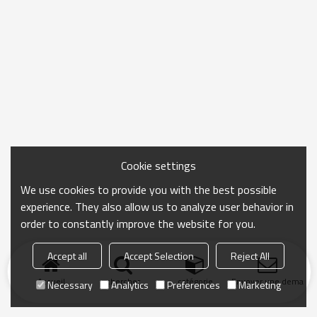
Cookie settings
We use cookies to provide you with the best possible
experience. They also allow us to analyze user behavior in
order to constantly improve the website for you.
Accept all
Accept Selection
Reject All
Accueil
chercher
catégorie
Envoyer une demand
Necessary
Analytics
Preferences
Marketing