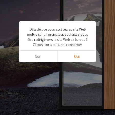
Détecté que vous accédez au site Web
mobile sur un ordinateur, souhaitez-vous
être redirigé vers le site Web de bureau ?
Cliquez sur « oui » pour continuer
Non
Oui