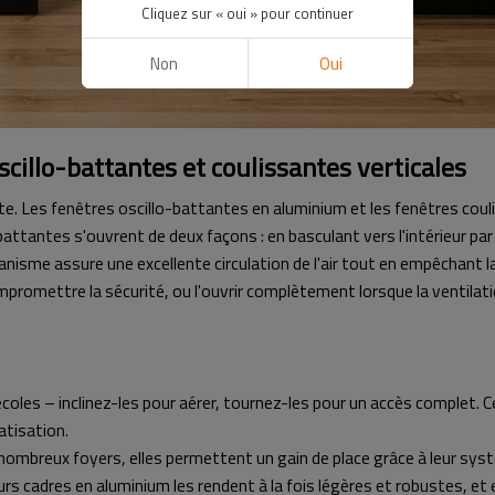
Cliquez sur « oui » pour continuer
Non
Oui
scillo-battantes et coulissantes verticales
rte. Les fenêtres oscillo-battantes en aluminium et les fenêtres co
battantes s'ouvrent de deux façons : en basculant vers l'intérieur par
me assure une excellente circulation de l'air tout en empêchant la pl
mpromettre la sécurité, ou l'ouvrir complètement lorsque la ventila
écoles – inclinez-les pour aérer, tournez-les pour un accès complet. 
atisation.
 nombreux foyers, elles permettent un gain de place grâce à leur sys
s. Leurs cadres en aluminium les rendent à la fois légères et robustes,