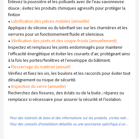
Enlevez la poussière et les polluants avec de l'eau savonneuse
douce ; évitez les produits chimiques agressifs pour protéger la
finition
•
Lubrification des pièces mobiles (annuelle)
Appliquez du silicone ou du lubrifiant sec sur les charnières et les
serrures pour un fonctionnement fluide et silencieux.
•
Vérification des joints et des coupe-froids (annuellement)
Inspectez et remplacez les joints endommagés pour maintenir
l’efficacité énergétique et éviter les courants d’air,
protégeant ainsi
à la fois les portes/fenêtres et l’enveloppe du bâtiment.
•
Resserrage du matériel (annuel)
Vérifiez et fixez les vis, les boulons et les raccords pour éviter tout
désalignement ou risque de sécurité.
•
Inspection du verre (annuelle)
Recherchez des fissures, des éclats ou de la buée ; réparez ou
remplacez si nécessaire pour assurer la sécurité et l'isolation.
Pour des tutoriels de base et des informations sur les produits, visitez notre 📺 Centre vidéo
Pour des conseils d'installation détaillés ou une assistance spécifique à un projet, 🤝 Contactez notre équipe